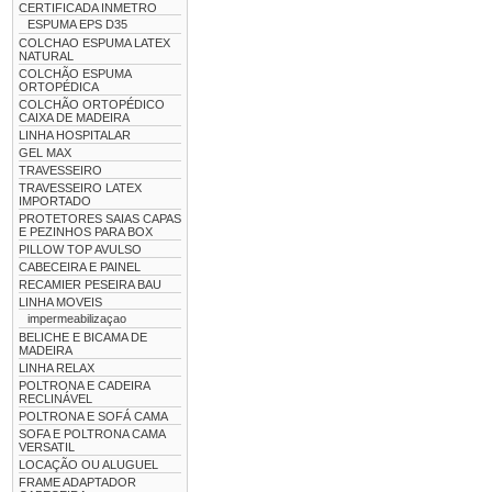
CERTIFICADA INMETRO
ESPUMA EPS D35
COLCHAO ESPUMA LATEX
NATURAL
COLCHÃO ESPUMA
ORTOPÉDICA
COLCHÃO ORTOPÉDICO
CAIXA DE MADEIRA
LINHA HOSPITALAR
GEL MAX
TRAVESSEIRO
TRAVESSEIRO LATEX
IMPORTADO
PROTETORES SAIAS CAPAS
E PEZINHOS PARA BOX
PILLOW TOP AVULSO
CABECEIRA E PAINEL
RECAMIER PESEIRA BAU
LINHA MOVEIS
impermeabilizaçao
BELICHE E BICAMA DE
MADEIRA
LINHA RELAX
POLTRONA E CADEIRA
RECLINÁVEL
POLTRONA E SOFÁ CAMA
SOFA E POLTRONA CAMA
VERSATIL
LOCAÇÃO OU ALUGUEL
FRAME ADAPTADOR