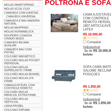
POLTRONA E SOF
MOLAS SMARTSPRING
MOLAS XCOIL FLEX
CAMA BOX COM GAVETAS
CAMA AJUSTÁVE
CAMA BOX UNIVERSAL
COM CONTROLE
CAMA BOX E BAU MADEIRA
REMOTO HERVAL
NATURAL
1807 ARTICULÁVE
MOLAS MAXPRING
LATEX
MOLAS NORMABLOCK
R$ 18.000,00
ROUPEIRO COMODA
CRIADO MUDO
Comparar
CAMA BOX BICAMA
AUXILIAR
Indisponivel
CAMA BOX BAU COM
1x
de
R$ 18.000,0
PISTÃO
boleto
COLCHÃO MAGNETICO
COLCHÃO MOLAS POCKET
INDIVIDUAL
SOFA CAMA MATR
COLCHAO MOLAS
SUPERLASTIC FIRME
SALOME RECLINA
POSIÇOES
COLCHÃO MOLAS BONNEL
COLCHAO MOLAS LFK
FIRME
CAMA AJUSTÁVEL COM
R$ 1.850,00
CONTROLE REMOTO
COLCHÃO MOLAS
Comparar
MIRACOIL EXTRA FIRME
COLCHÃO MOLAS
Indisponivel
VERTICOIL
1x
de
R$ 1.850,00
LINHA PROBEL
boleto
COLCHAO ESPUMA