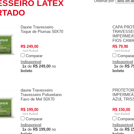
ESSEIRO LATEX
Ordenar por:
RTADO
Daune Travesseiro
CAPA PRO
Toque de Plumas 50X70
TRAVESSE
IMPERMEAV
FIOS CAM
R$ 249,00
R$ 79,90
Comparar
Compara
Indisponivel
Indisponivel
1x
de
R$ 249,00
no
1x
de
R$ 7
boleto
boleto
daune Travesseiro
PROTETOR
Travesseiro Poliuretano
IMPERMEÁ
Favo de Mel 50X70
AZUL TRIS
R$ 199,00
R$ 150,00
Comparar
Compara
Indisponivel
Indisponivel
1x
de
R$ 199,00
no
1x
de
R$ 1
boleto
boleto