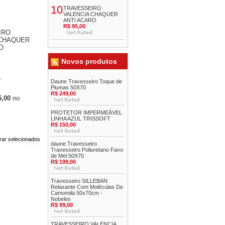
10
TRAVESSEIRO
VALENCIA CHAQUER
ANTI ACARO
R$ 95,00
IRO
 CHAQUER
O
Novos produtos
r
Daune Travesseiro Toque de
Plumas 50X70
R$ 249,00
5,00
no
PROTETOR IMPERMEÁVEL
LINHA AZUL TRISSOFT
R$ 150,00
daune Travesseiro
Travesseiro Poliuretano Favo
de Mel 50X70
R$ 199,00
Travesseiro SILLEBAN
Relaxante Com Moléculas De
Camomila 50x70cm -
Nobeles
R$ 99,00
TRAVESSEIRO VALENCIA