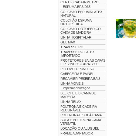
CERTIFICADA INMETRO
ESPUMA EPS D35
COLCHAO ESPUMA LATEX
NATURAL
COLCHÃO ESPUMA
ORTOPÉDICA
COLCHÃO ORTOPÉDICO
CAIXA DE MADEIRA
LINHA HOSPITALAR
GEL MAX
TRAVESSEIRO
TRAVESSEIRO LATEX
IMPORTADO
PROTETORES SAIAS CAPAS
E PEZINHOS PARA BOX
PILLOW TOP AVULSO
CABECEIRA E PAINEL
RECAMIER PESEIRA BAU
LINHA MOVEIS
impermeabilizaçao
BELICHE E BICAMA DE
MADEIRA
LINHA RELAX
POLTRONA E CADEIRA
RECLINÁVEL
POLTRONA E SOFÁ CAMA
SOFA E POLTRONA CAMA
VERSATIL
LOCAÇÃO OU ALUGUEL
FRAME ADAPTADOR