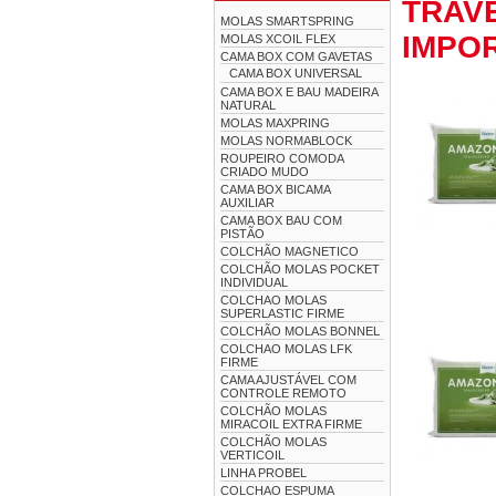
TRAV
MOLAS SMARTSPRING
IMPO
MOLAS XCOIL FLEX
CAMA BOX COM GAVETAS
CAMA BOX UNIVERSAL
CAMA BOX E BAU MADEIRA
NATURAL
MOLAS MAXPRING
MOLAS NORMABLOCK
ROUPEIRO COMODA
CRIADO MUDO
CAMA BOX BICAMA
AUXILIAR
CAMA BOX BAU COM
PISTÃO
COLCHÃO MAGNETICO
COLCHÃO MOLAS POCKET
INDIVIDUAL
COLCHAO MOLAS
SUPERLASTIC FIRME
COLCHÃO MOLAS BONNEL
COLCHAO MOLAS LFK
FIRME
CAMA AJUSTÁVEL COM
CONTROLE REMOTO
COLCHÃO MOLAS
MIRACOIL EXTRA FIRME
COLCHÃO MOLAS
VERTICOIL
LINHA PROBEL
COLCHAO ESPUMA