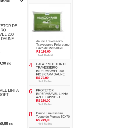
TETOR DE
IRO
EL 200
A DAUNE
daune Travesseiro
Travesseiro Poliuretano
Favo de Mel 50X70
R$ 199,00
r
9,90
no
4
CAPA PROTETOR DE
TRAVESSEIRO
IMPERMEAVEL 200
FIOS CAMA DAUNE
R$ 79,90
6
VEL LINHA
PROTETOR
IMPERMEÁVEL LINHA
SOFT
AZUL TRISSOFT
R$ 150,00
8
r
Daune Travesseiro
Toque de Plumas 50X70
R$ 249,00
50,00
no