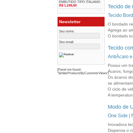
EMBUTIDO TIPO ITALIANO
R$ 1.249,00
Tecido de 
Tecido Bor
Newsletter
O bordado rea
Agrega ao am
Seu nome:
O bordado to
Seu email:
Tecido co
AntiÁcaro e
Possui um tra
[Panel not found:
Ácaros, fung
'SimilarProductsByCustomerViews']
Os ácaros do 
se alimentam
O ciclo de vi
A temperatur
Modo de Ut
One Side | 
Inovadora te
Dispensa o r