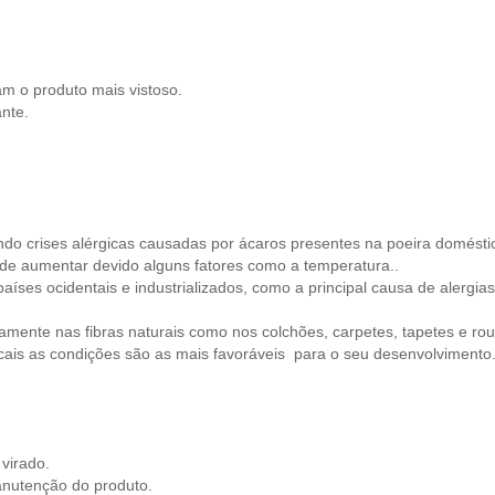
am o produto mais vistoso.
ante.
ando crises alérgicas causadas por ácaros presentes na poeira domésti
ode aumentar devido alguns fatores como a temperatura..
es ocidentais e industrializados, como a principal causa de alergias 
icamente nas fibras naturais como nos colchões, carpetes, tapetes e r
cais as condições são as mais favoráveis para o seu desenvolvimento
virado.
anutenção do produto.