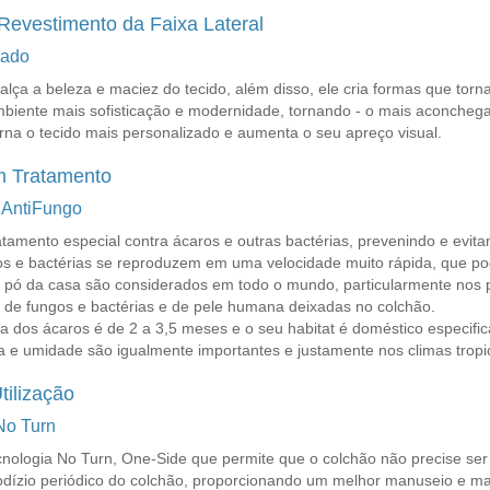
Revestimento da Faixa Lateral
dado
lça a beleza e maciez do tecido, além disso, ele cria formas que torn
biente mais sofisticação e modernidade, tornando - o mais aconcheg
rna o tecido mais personalizado e aumenta o seu apreço visual.
m Tratamento
 AntiFungo
tamento especial contra ácaros e outras bactérias, prevenindo e evit
os e bactérias se reproduzem em uma velocidade muito rápida, que p
pó da casa são considerados em todo o mundo, particularmente nos país
 de fungos e bactérias e de pele humana deixadas no colchão.
da dos ácaros é de 2 a 3,5 meses e o seu habitat é doméstico especif
a e umidade são igualmente importantes e justamente nos climas tropi
ilização
No Turn
cnologia No Turn, One-Side que permite que o colchão não precise ser 
odízio periódico do colchão, proporcionando um melhor manuseio e m