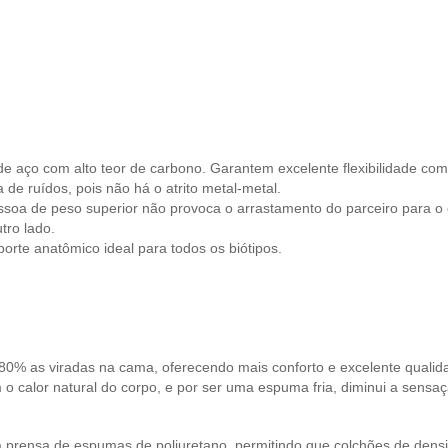
aço com alto teor de carbono. Garantem excelente flexibilidade com 
e ruídos, pois não há o atrito metal-metal.
soa de peso superior não provoca o arrastamento do parceiro para o 
tro lado.
orte anatômico ideal para todos os biótipos.
 80% as viradas na cama, oferecendo mais conforto e excelente qualid
o calor natural do corpo, e por ser uma espuma fria, diminui a sensaç
a prensa de espumas de poliuretano, permitindo que colchões de dens