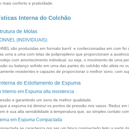
 mais conforto e praticidade.
ísticas Interna do Colchão
trutura de Molas
BONNEL (INDIVIDUAIS)
NEL são produzidas em formato barril e confeccionadas em com fio de 
s uma a uma com telas de polipropileno que proporcionam a ausência d
olejo com amortecimento individual, ou seja, o movimento de uma pes
ssão ou balanço sofrido em uma das partes do colchão não afeta no ou
tamente resistentes e capazes de proporcionar o melhor sono, com sup
nterna do Estofamento de Espuma
 Interno em Espuma alta resistencia
pressão e garantindo um sono de melhor qualidade.
ca que a espuma irá diminui os pontos de pressão nos vasos. Reduz em
m é sua alta sensibilidade à temperatura que, ao simples contato com 
Interna em Espuma Compactada
pactada se caracteriza por ser um bloco compactado feito a partir d