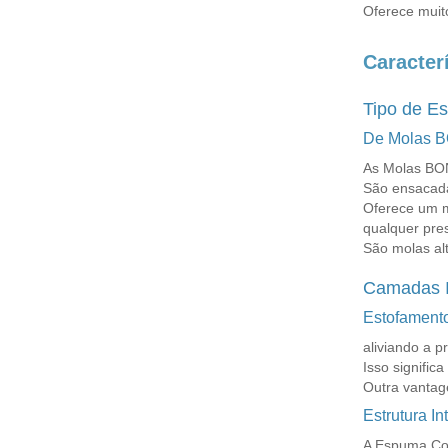
Oferece muito
Caracter
Tipo de Es
De Molas 
As Molas BON
São ensacada
Oferece um m
qualquer pre
São molas al
Camadas I
Estofamento
aliviando a 
Isso signifi
Outra vantage
Estrutura 
A Espuma Com