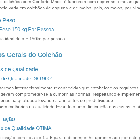
de colchões com Conforto Macio é fabricada com espumas e molas que 
acio varia em colchões de espuma e de molas, pois, as molas, por si 
e Peso
 Peso 150 kg Por Pessoa
so ideal de até 150kg por pessoa.
os Gerais do Colchão
os de Qualidade
o de Qualidade ISO 9001
normas internacionalmente reconhecidas que estabelece os requisito
devem comprometer-se a cumprir as normas, respeitando e implemen
orias na qualidade levando a aumentos de produtividade.
ém melhorias na qualidade levando a uma diminuição dos custos totai
liação
ção de Qualidade OTIMA
sificação com nota de 1 a 5 para o desempenho apresentado por este pr