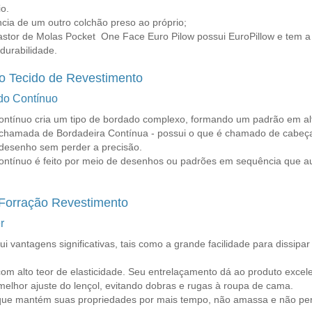
o.
cia de um outro colchão preso ao próprio;
stor de Molas Pocket One Face Euro Pilow
possui EuroPillow e tem a 
durabilidade.
o Tecido de Revestimento
o Contínuo
ntínuo cria um tipo de bordado complexo, formando um padrão em alt
chamada de Bordadeira Contínua - possui o que é chamado de cabeça, 
 desenho sem perder a precisão.
ntínuo é feito por meio de desenhos ou padrões em sequência que au
 Forração Revestimento
r
ui vantagens significativas, tais como a grande facilidade para diss
om alto teor de elasticidade. Seu entrelaçamento dá ao produto excele
melhor ajuste do lençol, evitando dobras e rugas à roupa de cama.
que mantém suas propriedades por mais tempo, não amassa e não perd