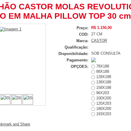
HÃO CASTOR MOLAS REVOLUTI
O EM MALHA PILLOW TOP 30 cm
R$ 1.150,00
Preço:
27 CM
COD:
CASTOR
Marca:
Qualificação:
SOB CONSULTA
Disponibilidade:
Pagamento:
78X188
OPÇOES:
88X188
128X188
138X188
158X198
96X203
100X200
120X203
180X200
193X203