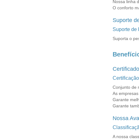
Nossa linha 
O conforto m
Suporte d
Suporte de
Suporta o pe
Benefíci
Certificad
Certificaçã
Conjunto de 
As empresas 
Garante melh
Garante tamb
Nossa Ava
Classifica
A nossa clas