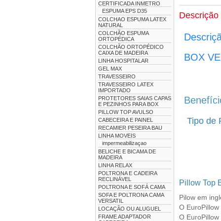
CERTIFICADA INMETRO
ESPUMA EPS D35
Descrição
COLCHAO ESPUMA LATEX
NATURAL
COLCHÃO ESPUMA
Descriç
ORTOPÉDICA
COLCHÃO ORTOPÉDICO
CAIXA DE MADEIRA
BOX V
LINHA HOSPITALAR
GEL MAX
TRAVESSEIRO
TRAVESSEIRO LATEX
IMPORTADO
Benefíc
PROTETORES SAIAS CAPAS
E PEZINHOS PARA BOX
PILLOW TOP AVULSO
Tipo de 
CABECEIRA E PAINEL
RECAMIER PESEIRA BAU
LINHA MOVEIS
impermeabilizaçao
BELICHE E BICAMA DE
MADEIRA
LINHA RELAX
POLTRONA E CADEIRA
RECLINÁVEL
Pillow Top 
POLTRONA E SOFÁ CAMA
SOFA E POLTRONA CAMA
Pilow em ingl
VERSATIL
O EuroPillow 
LOCAÇÃO OU ALUGUEL
O EuroPillow
FRAME ADAPTADOR