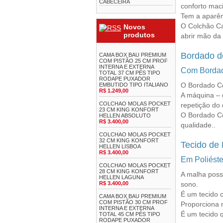
CABECEIRA
conforto maci
Tem a aparên
O
Colchão Ca
Novos
produtos
abrir mão da 
Bordado d
CAMA BOX BAU PREMIUM
COM PISTÃO 25 CM PROF
INTERNA E EXTERNA
Com Bordad
TOTAL 37 CM PÉS TIPO
RODAPE PUXADOR
O Bordado Co
EMBUTIDO TIPO ITALIANO
R$ 1.249,00
A máquina – 
COLCHAO MOLAS POCKET
repetição do
23 CM KING KONFORT
O Bordado Co
HELLEN ABSOLUTO
R$ 3.400,00
qualidade.
.
COLCHAO MOLAS POCKET
32 CM KING KONFORT
Tecido de
HELLEN LISBOA
R$ 3.400,00
Em Poliéste
COLCHAO MOLAS POCKET
28 CM KING KONFORT
A malha poss
HELLEN LAGUNA
R$ 3.400,00
sono.
É um tecido c
CAMA BOX BAU PREMIUM
COM PISTÃO 30 CM PROF
Proporciona 
INTERNA E EXTERNA
É um tecido 
TOTAL 45 CM PÉS TIPO
RODAPE PUXADOR