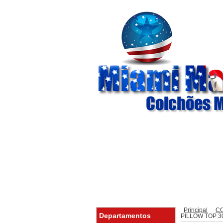
Principal
Promoções
Ins
Principal
C
Departamentos
PILLOW TOP 3