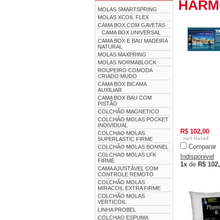
HARM
MOLAS SMARTSPRING
MOLAS XCOIL FLEX
CAMA BOX COM GAVETAS
CAMA BOX UNIVERSAL
CAMA BOX E BAU MADEIRA
NATURAL
MOLAS MAXPRING
MOLAS NORMABLOCK
ROUPEIRO COMODA
CRIADO MUDO
CAMA BOX BICAMA
AUXILIAR
CAMA BOX BAU COM
PISTÃO
COLCHÃO MAGNETICO
COLCHÃO MOLAS POCKET
INDIVIDUAL
R$ 102,00
COLCHAO MOLAS
SUPERLASTIC FIRME
Comparar
COLCHÃO MOLAS BONNEL
COLCHAO MOLAS LFK
Indisponivel
FIRME
1x
de
R$ 102
CAMA AJUSTÁVEL COM
CONTROLE REMOTO
COLCHÃO MOLAS
MIRACOIL EXTRA FIRME
COLCHÃO MOLAS
VERTICOIL
LINHA PROBEL
COLCHAO ESPUMA