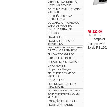
CERTIFICADA INMETRO
ESPUMA EPS D35
COLCHAO ESPUMA LATEX
NATURAL
COLCHÃO ESPUMA
ORTOPÉDICA
COLCHÃO ORTOPÉDICO
CAIXA DE MADEIRA
LINHA HOSPITALAR
R$ 120,00
GEL MAX
TRAVESSEIRO
Comparar
TRAVESSEIRO LATEX
Indisponivel
IMPORTADO
1x
de
R$ 120
PROTETORES SAIAS CAPAS
E PEZINHOS PARA BOX
PILLOW TOP AVULSO
CABECEIRA E PAINEL
RECAMIER PESEIRA BAU
LINHA MOVEIS
impermeabilizaçao
BELICHE E BICAMA DE
MADEIRA
LINHA RELAX
POLTRONA E CADEIRA
RECLINÁVEL
POLTRONA E SOFÁ CAMA
SOFA E POLTRONA CAMA
VERSATIL
LOCAÇÃO OU ALUGUEL
FRAME ADAPTADOR