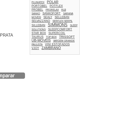
POLAR
PLUMATEX
PORTOBEL
POTFLEX
PROBEL
PRORELAX
RLB
SANKOFORT
SANKO
SARAIVA
SEALY
SELLEBAN
MOVEIS
SELVAZZANO
SERFLEX SERPIL
SIMMONS
SILLEBAN
SLEEP
SLEEPCOMFORT
SOLUTIONS
STAR BOX
SUPERCOIL
 PRATA
TRISSOFT
TAURUS
TOP BOX
UB-MOVEIS
VARGEM GRANDE
VINI ESTOFADOS
PAULISTA
ZAMBRANO
VJOY