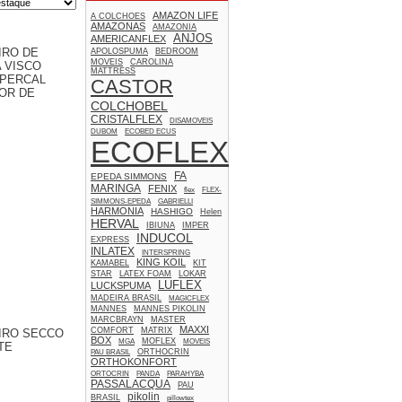
AMAZON LIFE
A COLCHOES
AMAZONAS
AMAZONIA
ANJOS
AMERICANFLEX
IRO DE
APOLOSPUMA
BEDROOM
MOVEIS
CAROLINA
 VISCO
MATTRESS
 PERCAL
CASTOR
OR DE
COLCHOBEL
S
CRISTALFLEX
DISAMOVEIS
DUBOM
ECOBED ECUS
ECOFLEX
FA
EPEDA SIMMONS
MARINGA
FENIX
flex
FLEX-
SIMMONS-EPEDA
GABRIELLI
HARMONIA
HASHIGO
Helen
HERVAL
IBIUNA
IMPER
INDUCOL
EXPRESS
INLATEX
INTERSPRING
KING KOIL
KAMABEL
KIT
STAR
LATEX FOAM
LOKAR
LUFLEX
LUCKSPUMA
MADEIRA BRASIL
MAGICFLEX
MANNES
MANNES PIKOLIN
MARCBRAYN
MASTER
MAXXI
COMFORT
MATRIX
IRO SECCO
BOX
MOFLEX
MGA
MOVEIS
TE
ORTHOCRIN
PAU BRASIL
ORTHOKONFORT
ORTOCRIN
PANDA
PARAHYBA
PASSALACQUA
PAU
pikolin
BRASIL
pillowtex