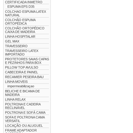
CERTIFICADA INMETRO
ESPUMA EPS D35
COLCHAO ESPUMA LATEX
NATURAL
COLCHÃO ESPUMA
ORTOPÉDICA
COLCHÃO ORTOPÉDICO
CAIXA DE MADEIRA
LINHA HOSPITALAR
GEL MAX
TRAVESSEIRO
TRAVESSEIRO LATEX
IMPORTADO
PROTETORES SAIAS CAPAS
E PEZINHOS PARA BOX
PILLOW TOP AVULSO
CABECEIRA E PAINEL
RECAMIER PESEIRA BAU
LINHA MOVEIS
impermeabilizaçao
BELICHE E BICAMA DE
MADEIRA
LINHA RELAX
POLTRONA E CADEIRA
RECLINÁVEL
POLTRONA E SOFÁ CAMA
SOFA E POLTRONA CAMA
VERSATIL
LOCAÇÃO OU ALUGUEL
FRAME ADAPTADOR