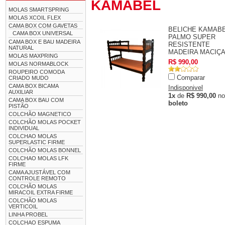
KAMABEL
MOLAS SMARTSPRING
MOLAS XCOIL FLEX
CAMA BOX COM GAVETAS
BELICHE KAMAB
CAMA BOX UNIVERSAL
PALMO SUPER
CAMA BOX E BAU MADEIRA
RESISTENTE
NATURAL
MADEIRA MACIÇ
MOLAS MAXPRING
R$ 990,00
MOLAS NORMABLOCK
ROUPEIRO COMODA
Comparar
CRIADO MUDO
CAMA BOX BICAMA
Indisponivel
AUXILIAR
1x
de
R$ 990,00
no
CAMA BOX BAU COM
boleto
PISTÃO
COLCHÃO MAGNETICO
COLCHÃO MOLAS POCKET
INDIVIDUAL
COLCHAO MOLAS
SUPERLASTIC FIRME
COLCHÃO MOLAS BONNEL
COLCHAO MOLAS LFK
FIRME
CAMA AJUSTÁVEL COM
CONTROLE REMOTO
COLCHÃO MOLAS
MIRACOIL EXTRA FIRME
COLCHÃO MOLAS
VERTICOIL
LINHA PROBEL
COLCHAO ESPUMA